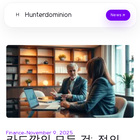
Hunterdominion
H
News
Finance
-
November 9, 2025