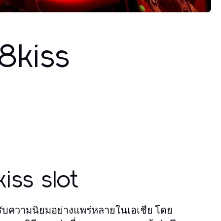
8kiss
iss slot
ด้รับความนิยมอย่างแพร่หลายในเอเชีย โดย