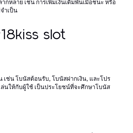
ากหลาย เช่น การเพิ่มเงินเดิมพันเมื่อชนะ หรือ
่จำเป็น
8kiss slot
เล่น เช่น โบนัสต้อนรับ, โบนัสฝากเงิน, และโปร
เล่นให้กับผู้ใช้ เป็นประโยชน์ที่จะศึกษาโบนัส