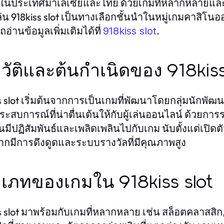
ในประเทศมาเลเซียและไทย ด้วยเกมที่หลากหลายและเสน
ล่น 918kiss slot เป็นทางเลือกชั้นนำในหมู่เกมคาสิโนออ
อ่านข้อมูลเพิ่มเติมได้ที่
.
918kiss slot
วัติและต้นกำเนิดของ 918kiss
s slot เริ่มต้นจากการเป็นเกมที่พัฒนาโดยกลุ่มนักพัฒ
ระสบการณ์ที่น่าตื่นเต้นให้กับผู้เล่นออนไลน์ ด้วยกา
เล่นมีปฏิสัมพันธ์และเพลิดเพลินไปกับเกม นับตั้งแต่เปิด
จากมีการดึงดูดและระบบรางวัลที่มีคุณภาพสูง
เภทของเกมใน 918kiss slot
s slot มาพร้อมกับเกมที่หลากหลาย เช่น สล็อตคลาสสิก, ส