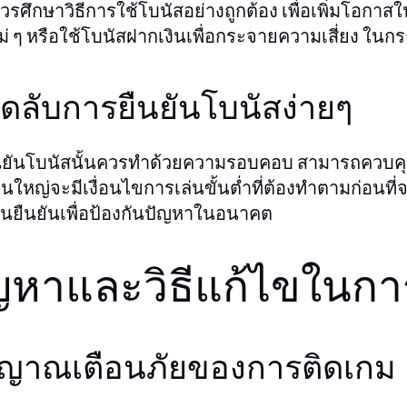
นควรศึกษาวิธีการใช้โบนัสอย่างถูกต้อง เพื่อเพิ่มโอก
่ ๆ หรือใช้โบนัสฝากเงินเพื่อกระจายความเสี่ยง ในกร
็ดลับการยืนยันโบนัสง่ายๆ
นยันโบนัสนั้นควรทำด้วยความรอบคอบ สามารถควบคุม
นใหญ่จะมีเงื่อนไขการเล่นขั้นต่ำที่ต้องทำตามก่อนท
่อนยืนยันเพื่อป้องกันปัญหาในอนาคต
ญหาและวิธีแก้ไขในการ
ญาณเตือนภัยของการติดเกม