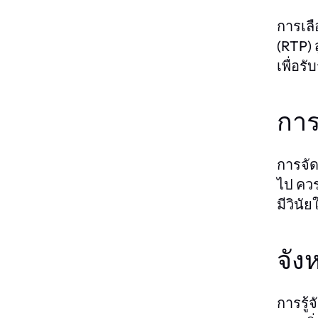
การเลื
(RTP) 
เพื่อรั
การ
การจัด
ไป คว
มีวินัย
จัง
การรู้