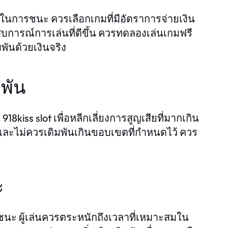
ในการชนะ ควรเลือกเกมที่มีอัตราการจ่ายเงิน
ะสบการณ์การเล่นที่ดีขึ้น ควรทดลองเล่นเกมฟรี
มพันด้วยเงินจริง
พัน
kiss slot เพื่อหลีกเลี่ยงการสูญเสียที่มากเกิน
ะไม่ควรเดิมพันเกินขอบเขตที่กำหนดไว้ ควร
ะ
รชนะ ผู้เล่นควรตระหนักถึงเวลาที่เหมาะสมใน