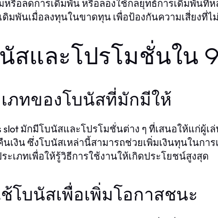
่มหรือลดการเดิมพัน หรือลองใช้กลยุทธ์การเดิมพันที่หล
เดิมพันเมื่อลงทุนในขาดทุน เพื่อป้องกันความเสี่ยงที่ไม
นัสและโปรโมชั่นใน 91
เภทของโบนัสที่มักมีให้
s slot มักมีโบนัสและโปรโมชั่นต่าง ๆ ที่เสนอให้แก่ผู้
คืนเงิน ซึ่งโบนัสเหล่านี้สามารถช่วยเพิ่มเงินทุนในการ
ระเภทเพื่อให้รู้วิธีการใช้งานให้เกิดประโยชน์สูงสุด
ีใช้โบนัสเพื่อเพิ่มโอกาสชนะ