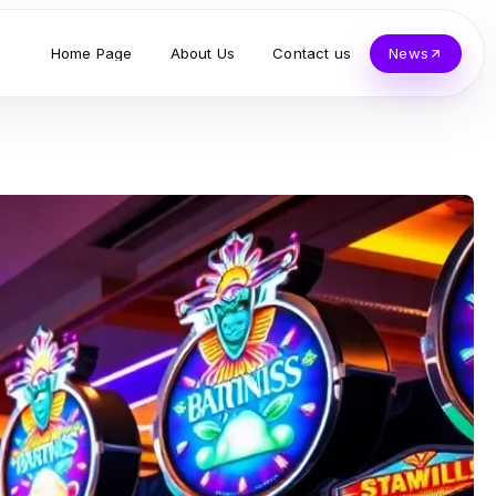
Home Page
About Us
Contact us
News