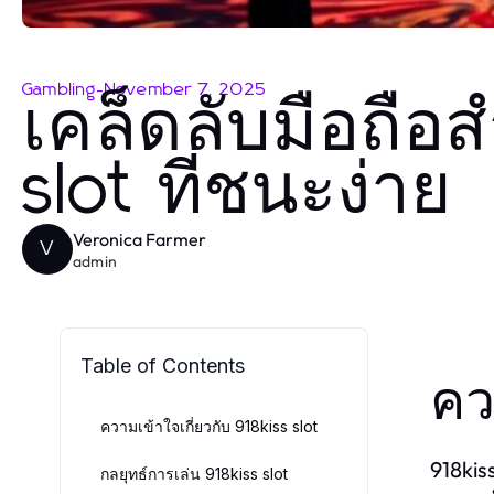
Gambling
-
November 7, 2025
เคล็ดลับมือถือ
slot ที่ชนะง่าย
Veronica Farmer
V
admin
Table of Contents
คว
ความเข้าใจเกี่ยวกับ 918kiss slot
918kis
กลยุทธ์การเล่น 918kiss slot