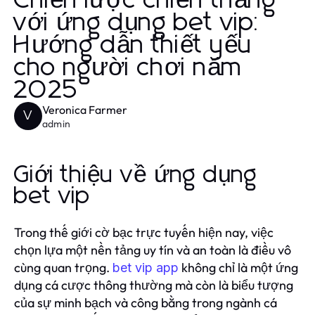
Chiến lược chiến thắng
với ứng dụng bet vip:
Hướng dẫn thiết yếu
cho người chơi năm
2025
Veronica Farmer
V
admin
Giới thiệu về ứng dụng
bet vip
Trong thế giới cờ bạc trực tuyến hiện nay, việc
chọn lựa một nền tảng uy tín và an toàn là điều vô
cùng quan trọng.
không chỉ là một ứng
bet vip app
dụng cá cược thông thường mà còn là biểu tượng
của sự minh bạch và công bằng trong ngành cá