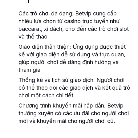
Các trò chơi đa dạng:
Betvip cung cấp
nhiều lựa chọn từ casino trực tuyến như
baccarat, xì dách, cho đến các trò chơi slot
và thể thao.
Giao diện thân thiện:
Ứng dụng được thiết
kế với giao diện dễ sử dụng và trực quan,
giúp người chơi dễ dàng định hướng và
tham gia.
Thống kê và lịch sử giao dịch:
Người chơi
có thể theo dõi các giao dịch và kết quả trò
chơi một cách chi tiết.
Chương trình khuyến mãi hấp dẫn:
Betvip
thường xuyên có các ưu đãi cho người chơi
mới và khuyến mãi cho người chơi cũ.