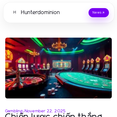
Hunterdominion
H
News
Gambling
-
November 22, 2025