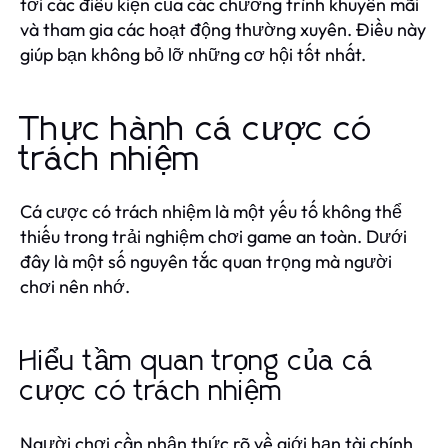
tới các điều kiện của các chương trình khuyến mãi
và tham gia các hoạt động thường xuyên. Điều này
giúp bạn không bỏ lỡ những cơ hội tốt nhất.
Thực hành cá cược có
trách nhiệm
Cá cược có trách nhiệm là một yếu tố không thể
thiếu trong trải nghiệm chơi game an toàn. Dưới
đây là một số nguyên tắc quan trọng mà người
chơi nên nhớ.
Hiểu tầm quan trọng của cá
cược có trách nhiệm
Người chơi cần nhận thức rõ về giới hạn tài chính