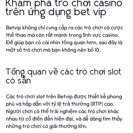
Khám phá trò chơi casino
trên ứng dụng bet vip
Betvip không chỉ cung cấp ra các trò chơi cá cược
thể thao mà còn rất mạnh trong lĩnh vực casino.
Để giúp bạn có cái nhìn tổng quan hơn, sau đây là
một số trò chơi mà bạn không nên bỏ lỡ.
Tổng quan về các trò chơi slot
có sẵn
Các trò chơi slot trên Betvip được thiết kế phong
phú và hấp dẫn với tỷ lệ trả thưởng (RTP) cao.
Người chơi có thể trải nghiệm các trò chơi khác
nhau từ cổ điển đến hiện đại, và dễ dàng tìm thấy
những trò chơi có giải thưởng lớn.