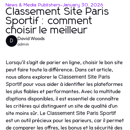
News & Media Publishers
-
January 30, 2026
Classement Site Paris
Sportif : comment
choisir le meilleur
David Woods
D
admin
Lorsqu’il s’agit de parier en ligne, choisir le bon site
peut faire toute la différence. Dans cet article,
nous allons explorer le
Classement Site Paris
pour vous aider à identifier les plateformes
Sportif
les plus fiables et performantes. Avec la multitude
d’options disponibles, il est essentiel de connaître
les critères qui distinguent un site de qualité d’un
site moins sûr. Le
Classement Site Paris Sportif
est un outil précieux pour les parieurs, car il permet
de comparer les offres, les bonus et la sécurité des