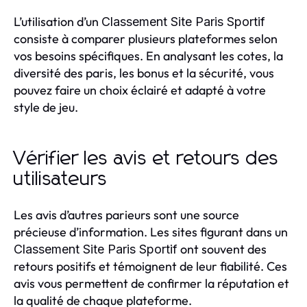
L’utilisation d’un
Classement Site Paris Sportif
consiste à comparer plusieurs plateformes selon
vos besoins spécifiques. En analysant les cotes, la
diversité des paris, les bonus et la sécurité, vous
pouvez faire un choix éclairé et adapté à votre
style de jeu.
Vérifier les avis et retours des
utilisateurs
Les avis d’autres parieurs sont une source
précieuse d’information. Les sites figurant dans un
ont souvent des
Classement Site Paris Sportif
retours positifs et témoignent de leur fiabilité. Ces
avis vous permettent de confirmer la réputation et
la qualité de chaque plateforme.