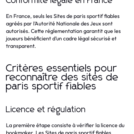
Conformité légale en France
En France, seuls les Sites de paris sportif fiables
agréés par l’Autorité Nationale des Jeux sont
autorisés. Cette réglementation garantit que les
joueurs bénéficient d’un cadre légal sécurisé et
transparent.
Critères essentiels pour
reconnaître des sites de
paris sportif fiables
Licence et régulation
La première étape consiste à vérifier la licence du
bookmaker. Les Sites de paris sportif fiables