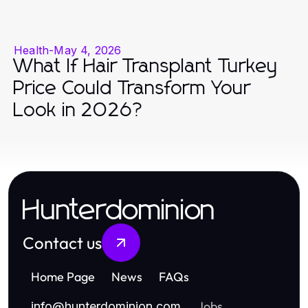
Health
-
May 4, 2026
What If Hair Transplant Turkey
Price Could Transform Your
Look in 2026?
Hunterdominion
Contact us
Home Page
News
FAQs
Jobs
info
@
hunterdominion.com