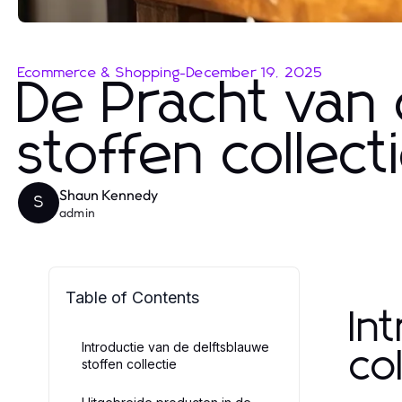
Ecommerce & Shopping
-
December 19, 2025
De Pracht van
stoffen collect
Shaun Kennedy
S
admin
Table of Contents
In
Introductie van de delftsblauwe
co
stoffen collectie