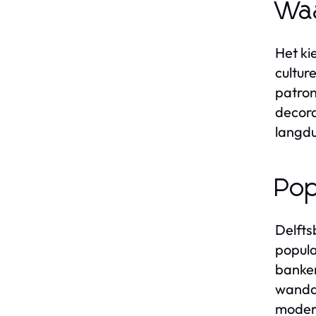
Waa
Het ki
cultur
patron
decora
langdu
Pop
Delfts
popula
banken
wandde
modern