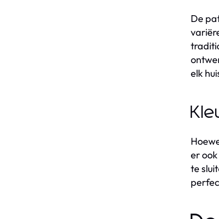
De pat
variër
tradit
ontwer
elk hui
Kle
Hoewel
er ook
te slu
perfec