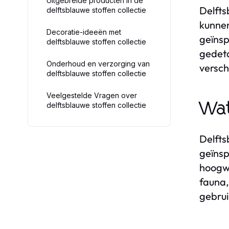
Uitgebreide producten in de
Delfts
delftsblauwe stoffen collectie
kunnen
Decoratie-ideeën met
geïnsp
delftsblauwe stoffen collectie
gedeta
Onderhoud en verzorging van
versch
delftsblauwe stoffen collectie
Veelgestelde Vragen over
Wat
delftsblauwe stoffen collectie
Delfts
geïnsp
hoogwa
fauna,
gebrui