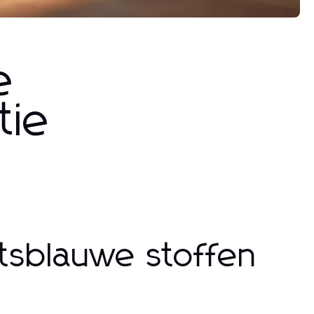
e
tie
ftsblauwe stoffen