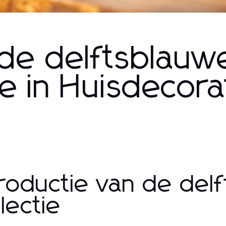
 de delftsblauw
ie in Huisdecora
troductie van de del
llectie