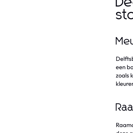
De
st
Meu
Delfts
een ba
zoals 
kleure
Raa
Raamde