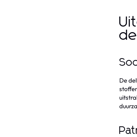
Ui
de
Soo
De del
stoffe
uitstr
duurza
Pat