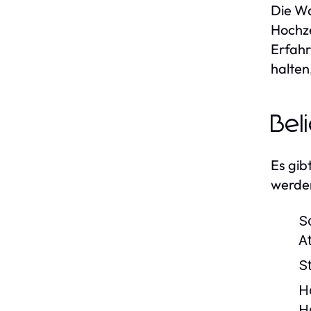
Die Wa
Hochze
Erfahr
halten
Bel
Es gib
werden
S
A
S
H
H