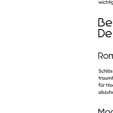
wichtig
Be
De
Rom
Schlös
traumh
für Ho
abzuha
Mod