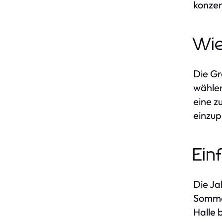
konzen
Wie
Die Gr
wählen
eine z
einzup
Ein
Die Ja
Sommer
Halle 