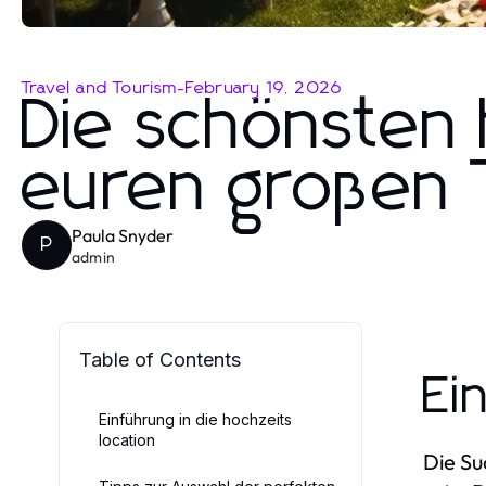
Travel and Tourism
-
February 19, 2026
Die schönsten 
euren großen 
Paula Snyder
P
admin
Table of Contents
Ei
Einführung in die hochzeits
location
Die Su