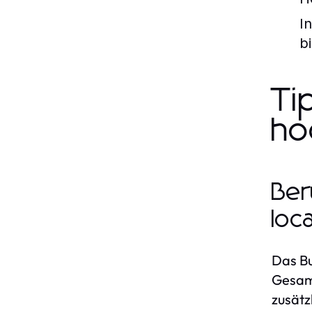
I
b
Ti
ho
Ber
loc
Das Bu
Gesamt
zusätz