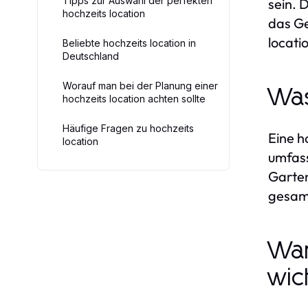
Tipps zur Auswahl der perfekten
sein. 
hochzeits location
das Ge
locati
Beliebte hochzeits location in
Deutschland
Worauf man bei der Planung einer
Was
hochzeits location achten sollte
Häufige Fragen zu hochzeits
Eine h
location
umfass
Garten
gesamt
War
wic