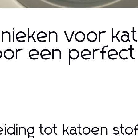
hnieken voor ka
oor een perfect
leiding tot katoen st