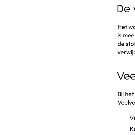
De 
Het wa
is mee
de stof
verwij
Vee
Bij he
Veelvo
V
K