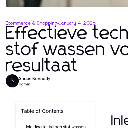
Ecommerce & Shopping
-
January 4, 2026
Effectieve tec
stof wassen v
resultaat
Shaun Kennedy
S
admin
Table of Contents
In
Inleiding tot katoen stof wassen