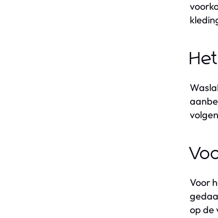
voorko
kledin
Het
Waslab
aanbev
volgen
Voo
Voor h
gedaan
op de 