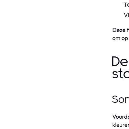
T
V
Deze f
om op 
De
st
Sor
Voorda
kleure