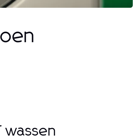
toen
of wassen