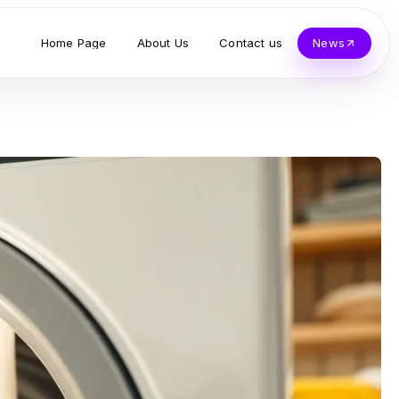
Home Page
About Us
Contact us
News