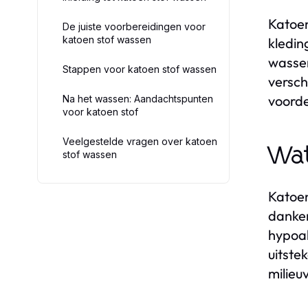
Katoen
De juiste voorbereidingen voor
katoen stof wassen
kledin
wassen
Stappen voor katoen stof wassen
versch
voorde
Na het wassen: Aandachtspunten
voor katoen stof
Veelgestelde vragen over katoen
Wat
stof wassen
Katoen
danken
hypoal
uitste
milieu