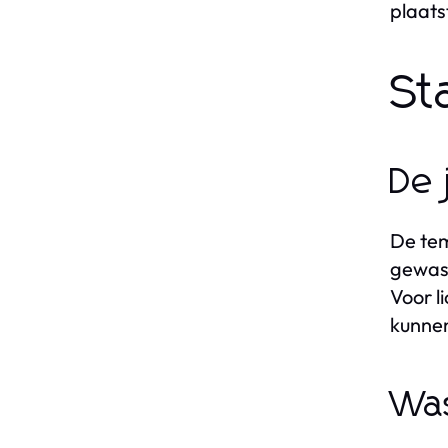
plaats
St
De 
De tem
gewass
Voor l
kunnen
Was