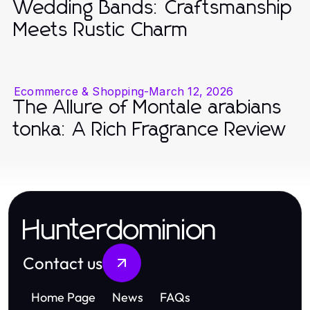
Wedding Bands: Craftsmanship
Meets Rustic Charm
Ecommerce & Shopping
-
March 12, 2026
The Allure of Montale arabians
tonka: A Rich Fragrance Review
Hunterdominion
Contact us
Home Page
News
FAQs