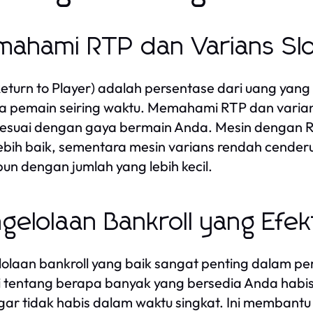
ahami RTP dan Varians Sl
eturn to Player) adalah persentase dari uang yan
a pemain seiring waktu. Memahami RTP dan varian
sesuai dengan gaya bermain Anda. Mesin dengan 
ebih baik, sementara mesin varians rendah cende
un dengan jumlah yang lebih kecil.
gelolaan Bankroll yang Efekt
olaan bankroll yang baik sangat penting dalam per
i tentang berapa banyak yang bersedia Anda habis
agar tidak habis dalam waktu singkat. Ini memban