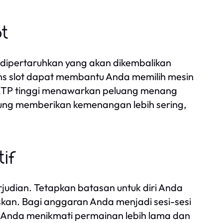
ot
g dipertaruhkan yang akan dikembalikan
s slot dapat membantu Anda memilih mesin
RTP tinggi menawarkan peluang menang
rung memberikan kemenangan lebih sering,
if
judian. Tetapkan batasan untuk diri Anda
kan. Bagi anggaran Anda menjadi sesi-sesi
tu Anda menikmati permainan lebih lama dan