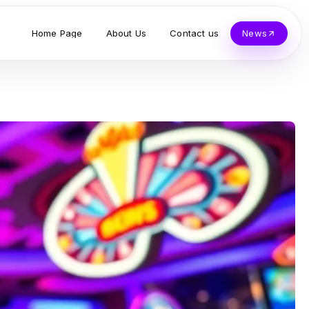
Home Page
About Us
Contact us
News