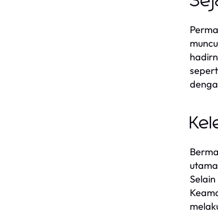
Sej
Permai
muncul
hadirny
sepert
dengan
Kel
Bermai
utama,
Selain
Keama
melaku