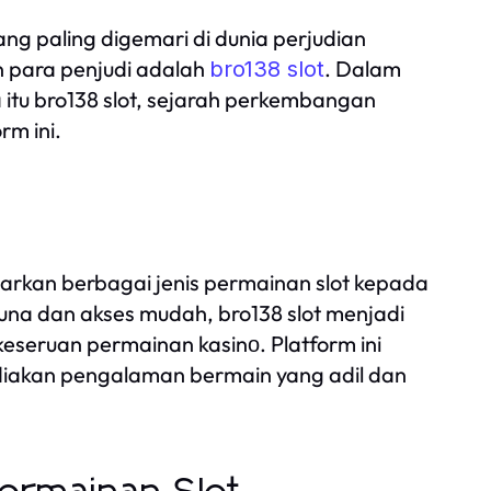
ang paling digemari di dunia perjudian
n para penjudi adalah
. Dalam
bro138 slot
a itu bro138 slot, sejarah perkembangan
rm ini.
warkan berbagai jenis permainan slot kepada
a dan akses mudah, bro138 slot menjadi
eseruan permainan kasinо. Platform ini
diakan pengalaman bermain yang adil dan