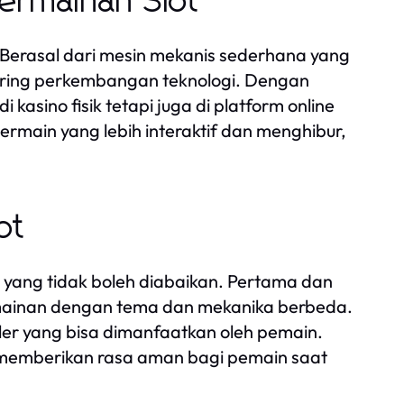
ermainan Slot
 Berasal dari mesin mekanis sederhana yang
seiring perkembangan teknologi. Dengan
i kasino fisik tetapi juga di platform online
bermain yang lebih interaktif dan menghibur,
ot
 yang tidak boleh diabaikan. Pertama dan
rmainan dengan tema dan mekanika berbeda.
uler yang bisa dimanfaatkan oleh pemain.
memberikan rasa aman bagi pemain saat