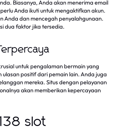
 Anda. Biasanya, Anda akan menerima email
g perlu Anda ikuti untuk mengaktifkan akun.
akun Anda dan mencegah penyalahgunaan.
 dua faktor jika tersedia.
 Terpercaya
h krusial untuk pengalaman bermain yang
n ulasan positif dari pemain lain. Anda juga
elanggan mereka. Situs dengan pelayanan
sionalnya akan memberikan kepercayaan
138 slot