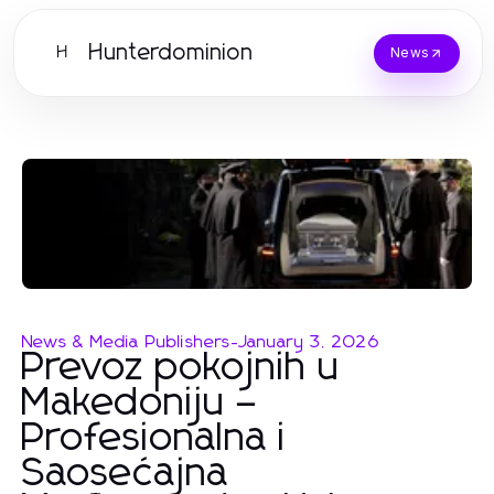
Hunterdominion
H
News
News & Media Publishers
-
January 3, 2026
Prevoz pokojnih u
Makedoniju –
Profesionalna i
Saosećajna