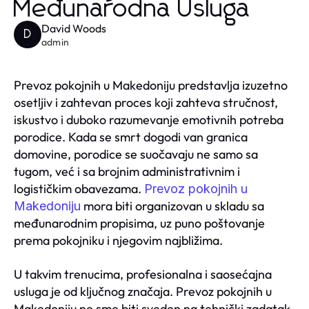
Međunarodna Usluga
David Woods
D
admin
Prevoz pokojnih u Makedoniju predstavlja izuzetno
osetljiv i zahtevan proces koji zahteva stručnost,
iskustvo i duboko razumevanje emotivnih potreba
porodice. Kada se smrt dogodi van granica
domovine, porodice se suočavaju ne samo sa
tugom, već i sa brojnim administrativnim i
logističkim obavezama.
Prevoz pokojnih u
mora biti organizovan u skladu sa
Makedoniju
međunarodnim propisima, uz puno poštovanje
prema pokojniku i njegovim najbližima.
U takvim trenucima, profesionalna i saosećajna
usluga je od ključnog značaja. Prevoz pokojnih u
Makedoniju ne sme biti sveden na tehnički zadatak,