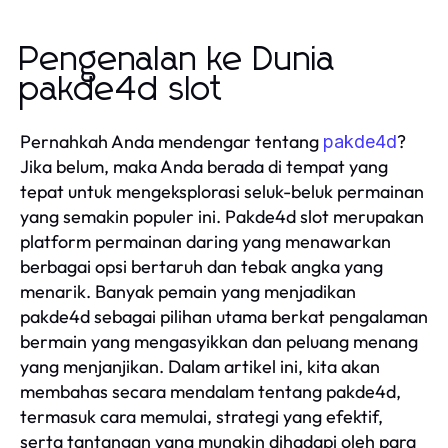
Pengenalan ke Dunia
pakde4d slot
Pernahkah Anda mendengar tentang
?
pakde4d
Jika belum, maka Anda berada di tempat yang
tepat untuk mengeksplorasi seluk-beluk permainan
yang semakin populer ini. Pakde4d slot merupakan
platform permainan daring yang menawarkan
berbagai opsi bertaruh dan tebak angka yang
menarik. Banyak pemain yang menjadikan
pakde4d sebagai pilihan utama berkat pengalaman
bermain yang mengasyikkan dan peluang menang
yang menjanjikan. Dalam artikel ini, kita akan
membahas secara mendalam tentang pakde4d,
termasuk cara memulai, strategi yang efektif,
serta tantangan yang mungkin dihadapi oleh para