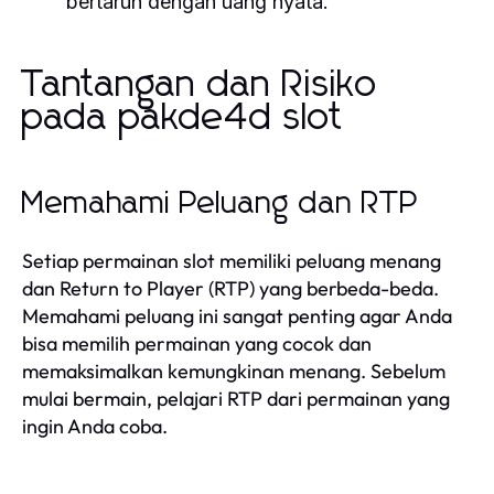
bertaruh dengan uang nyata.
Tantangan dan Risiko
pada pakde4d slot
Memahami Peluang dan RTP
Setiap permainan slot memiliki peluang menang
dan Return to Player (RTP) yang berbeda-beda.
Memahami peluang ini sangat penting agar Anda
bisa memilih permainan yang cocok dan
memaksimalkan kemungkinan menang. Sebelum
mulai bermain, pelajari RTP dari permainan yang
ingin Anda coba.