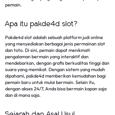
pemain.
Apa itu pakde4d slot?
Pakde4d slot adalah sebuah platform judi online
yang menyediakan berbagai jenis permainan slot
dan toto. Di sini, pemain dapat menikmati
pengalaman bermain yang interaktif dan
mendebarkan, dengan grafis berkualitas tinggi dan
suara yang memikat. Dengan sistem yang mudah
dipahami, pakde4d memberikan kemudahan bagi
pemain baru untuk mulai bermain. Selain itu,
dengan akses 24/7, Anda bisa bermain kapan saja
dan di mana saja.
Sejarah dan Asal Usul