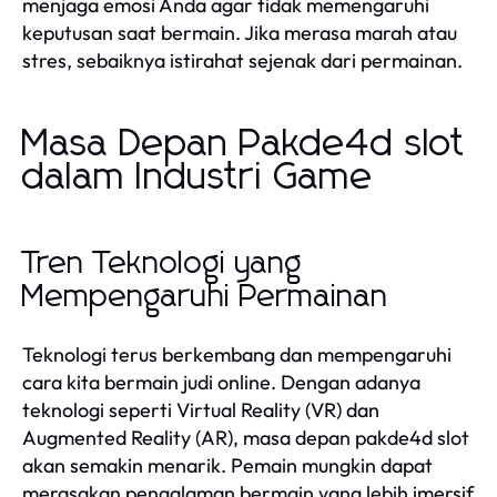
menjaga emosi Anda agar tidak memengaruhi
keputusan saat bermain. Jika merasa marah atau
stres, sebaiknya istirahat sejenak dari permainan.
Masa Depan Pakde4d slot
dalam Industri Game
Tren Teknologi yang
Mempengaruhi Permainan
Teknologi terus berkembang dan mempengaruhi
cara kita bermain judi online. Dengan adanya
teknologi seperti Virtual Reality (VR) dan
Augmented Reality (AR), masa depan pakde4d slot
akan semakin menarik. Pemain mungkin dapat
merasakan pengalaman bermain yang lebih imersif