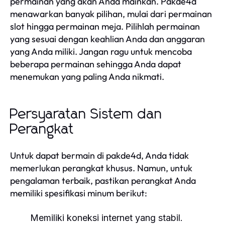
permainan yang akan Anda mainkan. Pakde4d
menawarkan banyak pilihan, mulai dari permainan
slot hingga permainan meja. Pilihlah permainan
yang sesuai dengan keahlian Anda dan anggaran
yang Anda miliki. Jangan ragu untuk mencoba
beberapa permainan sehingga Anda dapat
menemukan yang paling Anda nikmati.
Persyaratan Sistem dan
Perangkat
Untuk dapat bermain di pakde4d, Anda tidak
memerlukan perangkat khusus. Namun, untuk
pengalaman terbaik, pastikan perangkat Anda
memiliki spesifikasi minum berikut:
Memiliki koneksi internet yang stabil.