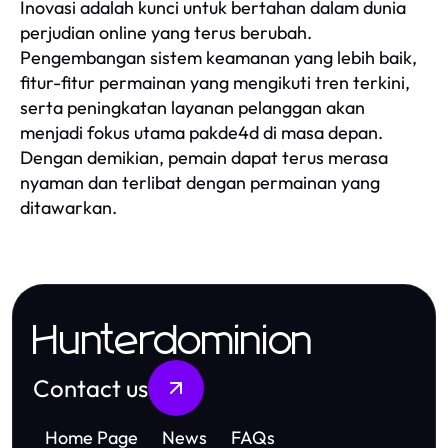
Inovasi adalah kunci untuk bertahan dalam dunia
perjudian online yang terus berubah.
Pengembangan sistem keamanan yang lebih baik,
fitur-fitur permainan yang mengikuti tren terkini,
serta peningkatan layanan pelanggan akan
menjadi fokus utama pakde4d di masa depan.
Dengan demikian, pemain dapat terus merasa
nyaman dan terlibat dengan permainan yang
ditawarkan.
Hunterdominion
Contact us
Home Page
News
FAQs