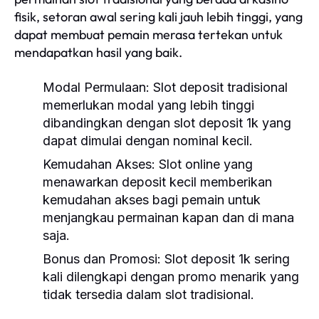
fisik, setoran awal sering kali jauh lebih tinggi, yang
dapat membuat pemain merasa tertekan untuk
mendapatkan hasil yang baik.
Modal Permulaan:
Slot deposit tradisional
memerlukan modal yang lebih tinggi
dibandingkan dengan slot deposit 1k yang
dapat dimulai dengan nominal kecil.
Kemudahan Akses:
Slot online yang
menawarkan deposit kecil memberikan
kemudahan akses bagi pemain untuk
menjangkau permainan kapan dan di mana
saja.
Bonus dan Promosi:
Slot deposit 1k sering
kali dilengkapi dengan promo menarik yang
tidak tersedia dalam slot tradisional.