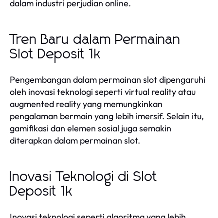
dalam industri perjudian online.
Tren Baru dalam Permainan
Slot Deposit 1k
Pengembangan dalam permainan slot dipengaruhi
oleh inovasi teknologi seperti virtual reality atau
augmented reality yang memungkinkan
pengalaman bermain yang lebih imersif. Selain itu,
gamifikasi dan elemen sosial juga semakin
diterapkan dalam permainan slot.
Inovasi Teknologi di Slot
Deposit 1k
Inovasi teknologi seperti algoritma yang lebih