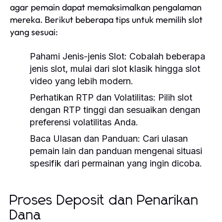
agar pemain dapat memaksimalkan pengalaman
mereka. Berikut beberapa tips untuk memilih slot
yang sesuai:
Pahami Jenis-jenis Slot:
Cobalah beberapa
jenis slot, mulai dari slot klasik hingga slot
video yang lebih modern.
Perhatikan RTP dan Volatilitas:
Pilih slot
dengan RTP tinggi dan sesuaikan dengan
preferensi volatilitas Anda.
Baca Ulasan dan Panduan:
Cari ulasan
pemain lain dan panduan mengenai situasi
spesifik dari permainan yang ingin dicoba.
Proses Deposit dan Penarikan
Dana