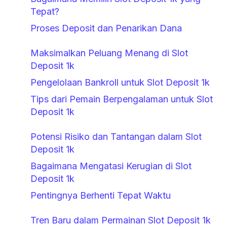
Tepat?
Proses Deposit dan Penarikan Dana
Maksimalkan Peluang Menang di Slot
Deposit 1k
Pengelolaan Bankroll untuk Slot Deposit 1k
Tips dari Pemain Berpengalaman untuk Slot
Deposit 1k
Potensi Risiko dan Tantangan dalam Slot
Deposit 1k
Bagaimana Mengatasi Kerugian di Slot
Deposit 1k
Pentingnya Berhenti Tepat Waktu
Tren Baru dalam Permainan Slot Deposit 1k