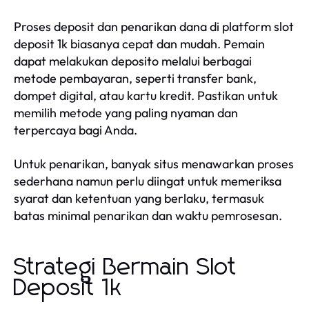
Proses deposit dan penarikan dana di platform slot
deposit 1k biasanya cepat dan mudah. Pemain
dapat melakukan deposito melalui berbagai
metode pembayaran, seperti transfer bank,
dompet digital, atau kartu kredit. Pastikan untuk
memilih metode yang paling nyaman dan
terpercaya bagi Anda.
Untuk penarikan, banyak situs menawarkan proses
sederhana namun perlu diingat untuk memeriksa
syarat dan ketentuan yang berlaku, termasuk
batas minimal penarikan dan waktu pemrosesan.
Strategi Bermain Slot
Deposit 1k