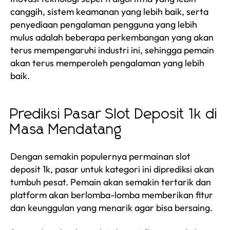
canggih, sistem keamanan yang lebih baik, serta
penyediaan pengalaman pengguna yang lebih
mulus adalah beberapa perkembangan yang akan
terus mempengaruhi industri ini, sehingga pemain
akan terus memperoleh pengalaman yang lebih
baik.
Prediksi Pasar Slot Deposit 1k di
Masa Mendatang
Dengan semakin populernya permainan slot
deposit 1k, pasar untuk kategori ini diprediksi akan
tumbuh pesat. Pemain akan semakin tertarik dan
platform akan berlomba-lomba memberikan fitur
dan keunggulan yang menarik agar bisa bersaing.