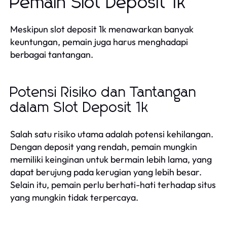
Pemain Slot Deposit 1k
Meskipun slot deposit 1k menawarkan banyak
keuntungan, pemain juga harus menghadapi
berbagai tantangan.
Potensi Risiko dan Tantangan
dalam Slot Deposit 1k
Salah satu risiko utama adalah potensi kehilangan.
Dengan deposit yang rendah, pemain mungkin
memiliki keinginan untuk bermain lebih lama, yang
dapat berujung pada kerugian yang lebih besar.
Selain itu, pemain perlu berhati-hati terhadap situs
yang mungkin tidak terpercaya.