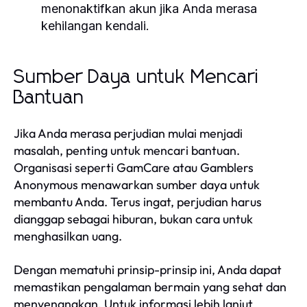
menonaktifkan akun jika Anda merasa
kehilangan kendali.
Sumber Daya untuk Mencari
Bantuan
Jika Anda merasa perjudian mulai menjadi
masalah, penting untuk mencari bantuan.
Organisasi seperti GamCare atau Gamblers
Anonymous menawarkan sumber daya untuk
membantu Anda. Terus ingat, perjudian harus
dianggap sebagai hiburan, bukan cara untuk
menghasilkan uang.
Dengan mematuhi prinsip-prinsip ini, Anda dapat
memastikan pengalaman bermain yang sehat dan
menyenangkan. Untuk informasi lebih lanjut