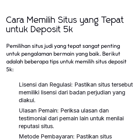
Cara Memilih Situs yang Tepat
untuk Deposit 5k
Pemilihan situs judi yang tepat sangat penting
untuk pengalaman bermain yang baik. Berikut
adalah beberapa tips untuk memilih situs deposit
5k:
Lisensi dan Regulasi:
Pastikan situs tersebut
memiliki lisensi dari badan perjudian yang
diakui.
Ulasan Pemain:
Periksa ulasan dan
testimonial dari pemain lain untuk menilai
reputasi situs.
Metode Pembayaran:
Pastikan situs