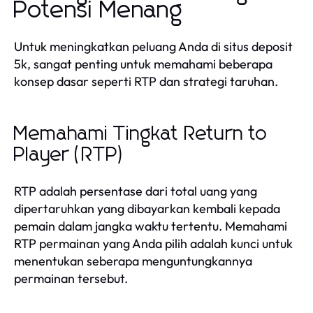
Potensi Menang
Untuk meningkatkan peluang Anda di situs deposit
5k, sangat penting untuk memahami beberapa
konsep dasar seperti RTP dan strategi taruhan.
Memahami Tingkat Return to
Player (RTP)
RTP adalah persentase dari total uang yang
dipertaruhkan yang dibayarkan kembali kepada
pemain dalam jangka waktu tertentu. Memahami
RTP permainan yang Anda pilih adalah kunci untuk
menentukan seberapa menguntungkannya
permainan tersebut.