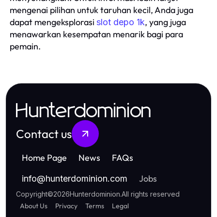
mengenai pilihan untuk taruhan kecil, Anda juga
dapat mengeksplorasi
, yang juga
slot depo 1k
menawarkan kesempatan menarik bagi para
pemain.
Hunterdominion
Contact us
Home Page
News
FAQs
Jobs
info
@
hunterdominion.com
Copyright
©
2026
Hunterdominion
.
All rights reserved
About Us
Privacy
Terms
Legal