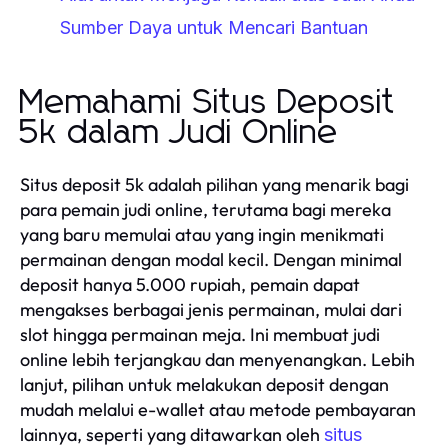
Sumber Daya untuk Mencari Bantuan
Memahami Situs Deposit
5k dalam Judi Online
Situs deposit 5k adalah pilihan yang menarik bagi
para pemain judi online, terutama bagi mereka
yang baru memulai atau yang ingin menikmati
permainan dengan modal kecil. Dengan minimal
deposit hanya 5.000 rupiah, pemain dapat
mengakses berbagai jenis permainan, mulai dari
slot hingga permainan meja. Ini membuat judi
online lebih terjangkau dan menyenangkan. Lebih
lanjut, pilihan untuk melakukan deposit dengan
mudah melalui e-wallet atau metode pembayaran
lainnya, seperti yang ditawarkan oleh
situs