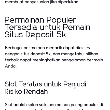
membuat penyesuaian jika diperlukan.
Permainan Populer
Tersedia untuk Pemain
Situs Deposit 5k
Berbagai permainan menarik dapat diakses
dengan situs deposit 5k, dan mengetahui pilihan
terbaik dapat meningkatkan pengalaman bermain
Anda.
Slot Teratas untuk Penjudi
Risiko Rendah
Slot adalah salah satu permainan paling populer di