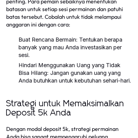
penting. Para pemain sebaiknya menentukan
batasan untuk setiap sesi permainan dan patuhi
batas tersebut. Cobalah untuk tidak melampaui
anggaran ini dengan cara:
Buat Rencana Bermain:
Tentukan berapa
banyak yang mau Anda investasikan per
sesi.
Hindari Menggunakan Uang yang Tidak
Bisa Hilang:
Jangan gunakan uang yang
Anda butuhkan untuk kebutuhan sehari-hari.
Strategi untuk Memaksimalkan
Deposit 5k Anda
Dengan modal deposit 5k, strategi permainan
Anda bisa sangat mempengaruhi peluang